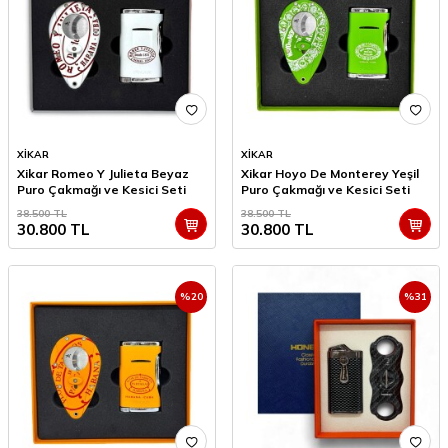
XİKAR
XİKAR
Xikar Romeo Y Julieta Beyaz
Xikar Hoyo De Monterey Yeşil
Puro Çakmağı ve Kesici Seti
Puro Çakmağı ve Kesici Seti
38.500
TL
38.500
TL
30.800
TL
30.800
TL
%
20
%
31