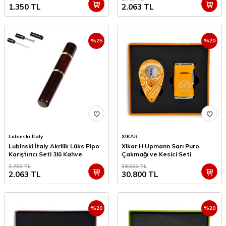
1.350
TL
2.063
TL
%
25
%
20
Lubinski İtaly
XİKAR
Lubinski İtaly Akrilik Lüks Pipo
Xikar H.Upmann Sarı Puro
Karıştırıcı Seti 3lü Kahve
Çakmağı ve Kesici Seti
2.750
TL
38.500
TL
2.063
TL
30.800
TL
%
20
%
20