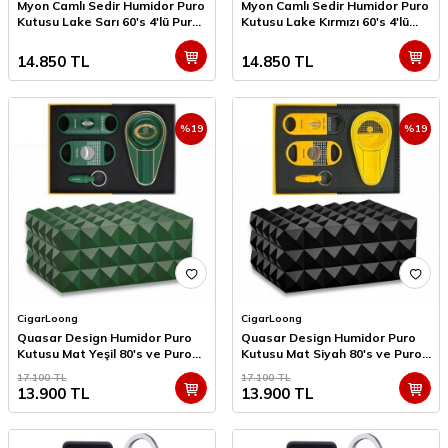
Myon Camlı Sedir Humidor Puro
Myon Camlı Sedir Humidor Puro
Kutusu Lake Sarı 60's 4'lü Puro
Kutusu Lake Kırmızı 60's 4'lü
Aksesuar Seti
Puro Aksesuar Seti
14.850
TL
14.850
TL
%
19
%
19
CigarLoong
CigarLoong
Quasar Design Humidor Puro
Quasar Design Humidor Puro
Kutusu Mat Yeşil 80's ve Puro
Kutusu Mat Siyah 80's ve Puro
Seti
Seti
17.100
TL
17.100
TL
13.900
TL
13.900
TL