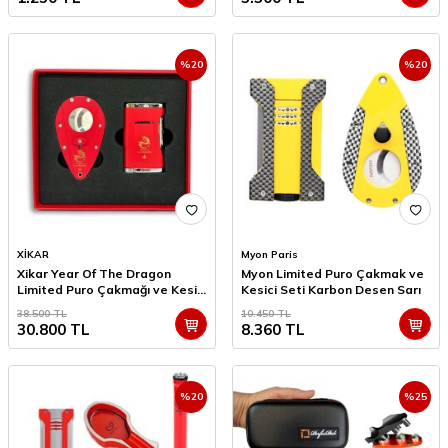
%
20
%
20
XİKAR
Myon Paris
Xikar Year Of The Dragon
Myon Limited Puro Çakmak ve
Limited Puro Çakmağı ve Kesici
Kesici Seti Karbon Desen Sarı
Seti
38.500
TL
10.450
TL
30.800
TL
8.360
TL
%
20
%
25