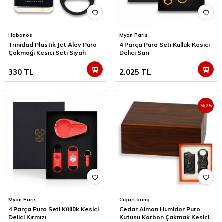
Habanos
Myon Paris
Trinidad Plastik Jet Alev Puro
4 Parça Puro Seti Küllük Kesici
Çakmağı Kesici Seti Siyah
Delici Sarı
330
TL
2.025
TL
%
25
Myon Paris
CigarLoong
4 Parça Puro Seti Küllük Kesici
Cedar Alman Humidor Puro
Delici Kırmızı
Kutusu Karbon Çakmak Kesici