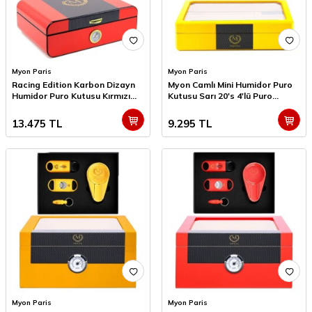
Myon Paris
Myon Paris
Racing Edition Karbon Dizayn
Myon Camlı Mini Humidor Puro
Humidor Puro Kutusu Kırmızı
Kutusu Sarı 20's 4'lü Puro
40's 4'lü Puro Aksesuar Seti
Aksesuar Seti
13.475
TL
9.295
TL
Myon Paris
Myon Paris