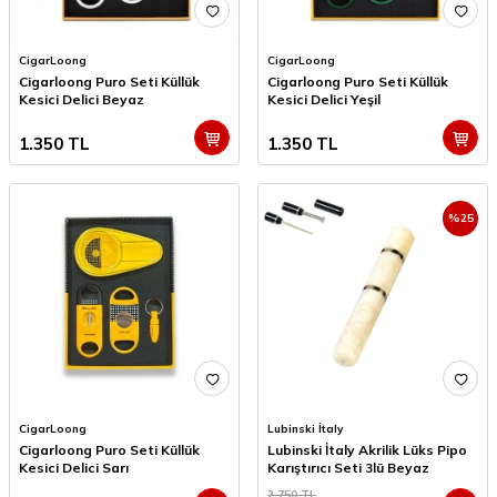
CigarLoong
CigarLoong
Cigarloong Puro Seti Küllük
Cigarloong Puro Seti Küllük
Kesici Delici Beyaz
Kesici Delici Yeşil
1.350
TL
1.350
TL
%
25
CigarLoong
Lubinski İtaly
Cigarloong Puro Seti Küllük
Lubinski İtaly Akrilik Lüks Pipo
Kesici Delici Sarı
Karıştırıcı Seti 3lü Beyaz
2.750
TL