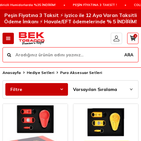
a %35 İNDİRİM!
•
PEŞİN FİYATINA 3 TAKSİT !
•
COLIBRI Humidorlarda 
Peşin Fiyatına 3 Taksit ⚡️ iyzico ile 12 Aya Varan Taksitli
Ödeme İmkanı ⚡️ Havale/EFT ödemelerinde % 5 İNDİRİM!
0
ARA
Anasayfa
Hediye Setleri
Puro Aksesuar Setleri
Filtre