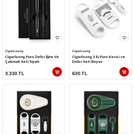
CigarLoong
CigarLoong
Cigarloong Puro Delici İğne Ve
Cigarloong 3 lü Puro Kesici ve
Çakmak Seti Siyah
Delici Seti Beyaz
3.330
TL
630
TL