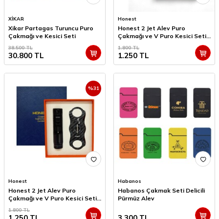
XİKAR
Honest
Xikar Partagas Turuncu Puro
Honest 2 Jet Alev Puro
Çakmağı ve Kesici Seti
Çakmağı ve V Puro Kesici Seti
Karbon
38.500
TL
1.800
TL
30.800
TL
1.250
TL
%
31
Honest
Habanos
Honest 2 Jet Alev Puro
Habanos Çakmak Seti Delicili
Çakmağı ve V Puro Kesici Seti
Pürmüz Alev
Siyah
1.800
TL
1.250
TL
3.300
TL