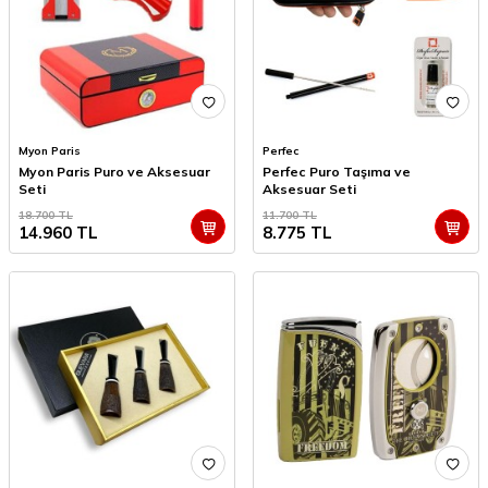
Myon Paris
Perfec
Myon Paris Puro ve Aksesuar
Perfec Puro Taşıma ve
Seti
Aksesuar Seti
18.700
TL
11.700
TL
14.960
TL
8.775
TL