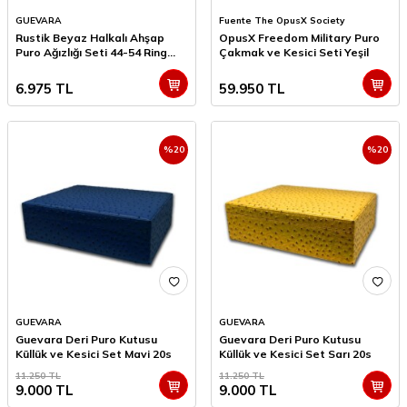
GUEVARA
Fuente The OpusX Society
Rustik Beyaz Halkalı Ahşap
OpusX Freedom Military Puro
Puro Ağızlığı Seti 44-54 Ring
Çakmak ve Kesici Seti Yeşil
Arası
6.975
TL
59.950
TL
%
20
%
20
GUEVARA
GUEVARA
Guevara Deri Puro Kutusu
Guevara Deri Puro Kutusu
Küllük ve Kesici Set Mavi 20s
Küllük ve Kesici Set Sarı 20s
11.250
TL
11.250
TL
9.000
TL
9.000
TL