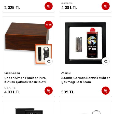
Seti
5.375
TL
2.025
TL
4.031
TL
%
25
CigarLoong
Atomic
Cedar Alman Humidor Puro
Atomic German Benzinli Muhtar
Kutusu Çakmak Kesici Seti
Çakmağı Seti Krom
5.375
TL
4.031
TL
599
TL