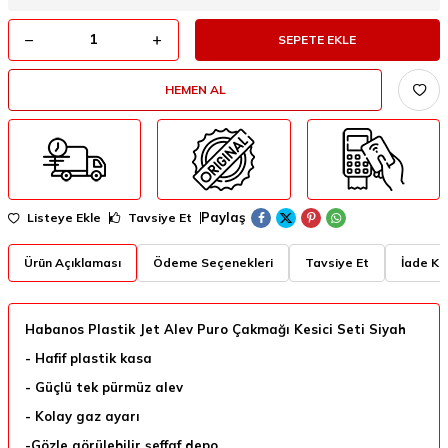
SEPETE EKLE
HEMEN AL
Paylaş
Listeye Ekle
Tavsiye Et
Ürün Açıklaması
Ödeme Seçenekleri
Tavsiye Et
İade Koş
Habanos Plastik Jet Alev Puro Çakmağı Kesici Seti Siyah
- Hafif plastik kasa
- Güçlü tek pürmüz alev
- Kolay gaz ayarı
-Gözle görülebilir şeffaf depo