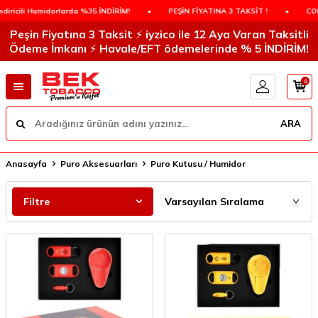
da %35 İNDİRİM!
•
PEŞİN FİYATINA 3 TAKSİT !
•
COLIBRI Humidorlarda
Peşin Fiyatına 3 Taksit ⚡️ iyzico ile 12 Aya Varan Taksitli
Ödeme İmkanı ⚡️ Havale/EFT ödemelerinde % 5 İNDİRİM!
0
ARA
Anasayfa
Puro Aksesuarları
Puro Kutusu / Humidor
Filtre