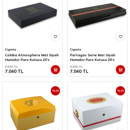
Cigarte
Cigarte
Cohiba Atmosphere Mat Siyah
Partagas Serie Mat Siyah
Humidor Puro Kutusu 25's
Humidor Puro Kutusu 20's
8.800
TL
8.800
TL
7.040
TL
7.040
TL
%
20
%
20