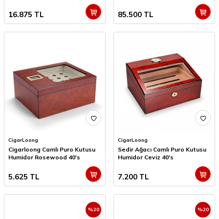
16.875
TL
85.500
TL
CigarLoong
CigarLoong
Cigarloong Camlı Puro Kutusu
Sedir Ağacı Camlı Puro Kutusu
Humidor Rosewood 40's
Humidor Ceviz 40's
5.625
TL
7.200
TL
%
20
%
20