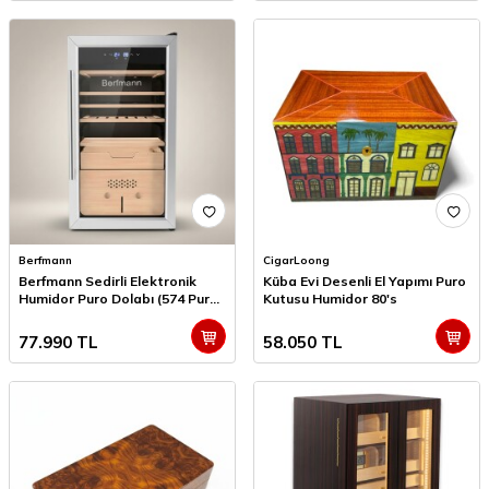
Berfmann
CigarLoong
Berfmann Sedirli Elektronik
Küba Evi Desenli El Yapımı Puro
Humidor Puro Dolabı (574 Puro
Kutusu Humidor 80's
Kapasite)
77.990
TL
58.050
TL