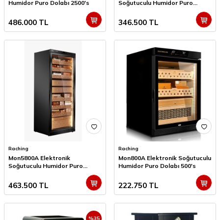
Humidor Puro Dolabı 2500's
Soğutuculu Humidor Puro
Dolabı 1800's
486.000
TL
346.500
TL
Raching
Raching
Mon5800A Elektronik
Mon800A Elektronik Soğutuculu
Soğutuculu Humidor Puro
Humidor Puro Dolabı 500's
Dolabı 3000's
463.500
TL
222.750
TL
%
35