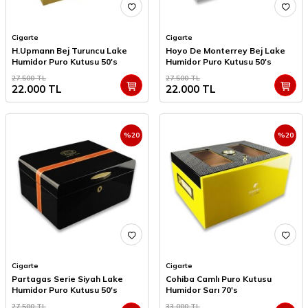
Cigarte
Cigarte
H.Upmann Bej Turuncu Lake
Hoyo De Monterrey Bej Lake
Humidor Puro Kutusu 50's
Humidor Puro Kutusu 50's
27.500
TL
27.500
TL
22.000
TL
22.000
TL
%
20
%
20
Cigarte
Cigarte
Partagas Serie Siyah Lake
Cohiba Camlı Puro Kutusu
Humidor Puro Kutusu 50's
Humidor Sarı 70's
27.500
TL
33.000
TL