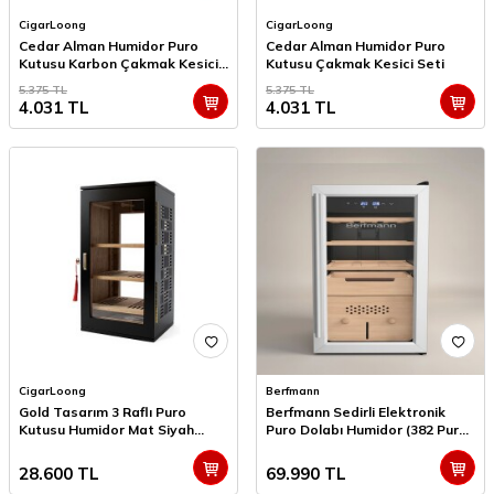
CigarLoong
CigarLoong
Cedar Alman Humidor Puro
Cedar Alman Humidor Puro
Kutusu Karbon Çakmak Kesici
Kutusu Çakmak Kesici Seti
Seti
5.375
TL
5.375
TL
4.031
TL
4.031
TL
CigarLoong
Berfmann
Gold Tasarım 3 Raflı Puro
Berfmann Sedirli Elektronik
Kutusu Humidor Mat Siyah
Puro Dolabı Humidor (382 Puro
120's
Kapasite)
28.600
TL
69.990
TL