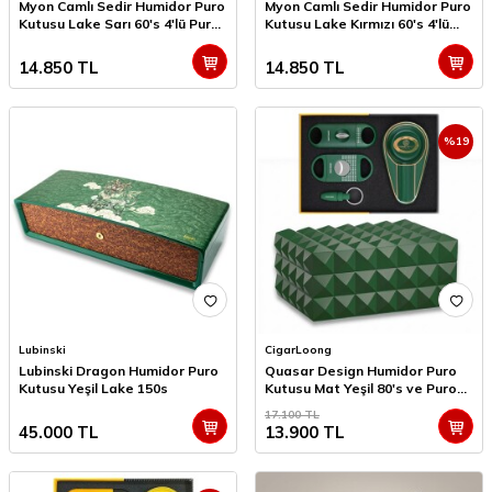
Myon Camlı Sedir Humidor Puro
Myon Camlı Sedir Humidor Puro
Kutusu Lake Sarı 60's 4'lü Puro
Kutusu Lake Kırmızı 60's 4'lü
Aksesuar Seti
Puro Aksesuar Seti
14.850
TL
14.850
TL
%
19
Lubinski
CigarLoong
Lubinski Dragon Humidor Puro
Quasar Design Humidor Puro
Kutusu Yeşil Lake 150s
Kutusu Mat Yeşil 80's ve Puro
Seti
17.100
TL
45.000
TL
13.900
TL