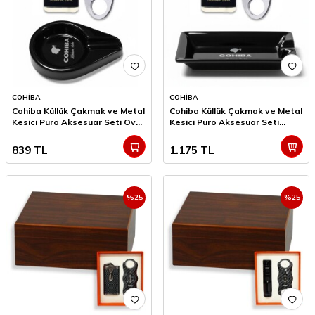
COHİBA
COHİBA
Cohiba Küllük Çakmak ve Metal
Cohiba Küllük Çakmak ve Metal
Kesici Puro Aksesuar Seti Oval
Kesici Puro Aksesuar Seti
Tekli
Wide Tekli
839
TL
1.175
TL
%
25
%
25