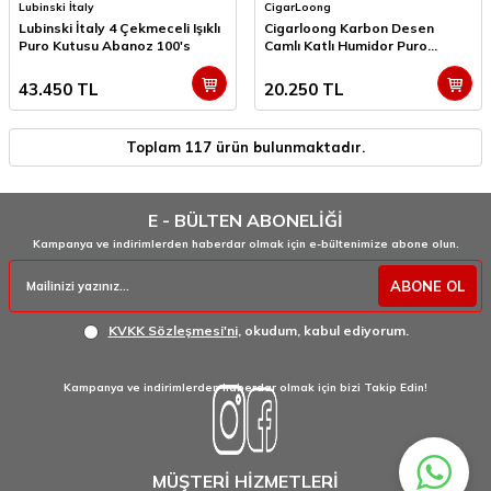
Lubinski İtaly
CigarLoong
Lubinski İtaly 4 Çekmeceli Işıklı
Cigarloong Karbon Desen
Puro Kutusu Abanoz 100's
Camlı Katlı Humidor Puro
Kutusu 150s
43.450
TL
20.250
TL
Toplam
117
ürün bulunmaktadır.
E - BÜLTEN ABONELİĞİ
Kampanya ve indirimlerden haberdar olmak için e-bültenimize abone olun.
ABONE OL
KVKK Sözleşmesi'ni
, okudum, kabul ediyorum.
Kampanya ve indirimlerden haberdar olmak için bizi Takip Edin!
MÜŞTERİ HİZMETLERİ