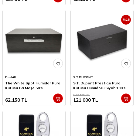
%
18
Dunhill
S.T.DUPONT
The White Spot Humidor Puro
S.T. Dupont Prestige Puro
Kutusu Gri Meşe 50's
Kutusu Humidoru Siyah 100's
147.125
TL
62.150
TL
121.000
TL