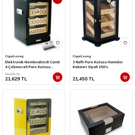
CigarLoong
CigarLoong
Elektronik Nemlendiricili Camlı
3 Raflı Puro Kutusu Humidor
4 Çekmeceli Puro Kutusu
Kabinet Siyah 150's
Humidor Siyah
33.275
TL
21.629
TL
21.450
TL