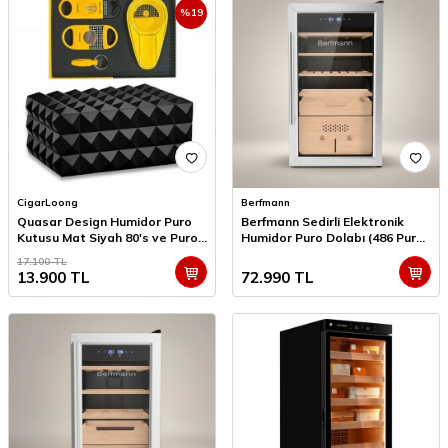
%
19
CigarLoong
Berfmann
Quasar Design Humidor Puro
Berfmann Sedirli Elektronik
Kutusu Mat Siyah 80's ve Puro
Humidor Puro Dolabı (486 Puro
Seti
Kapasite)
17.100
TL
13.900
TL
72.990
TL