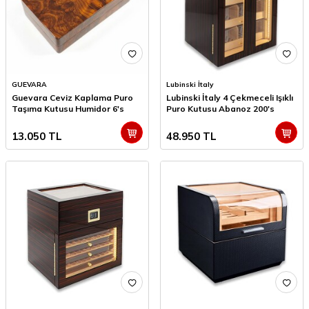
GUEVARA
Lubinski İtaly
Guevara Ceviz Kaplama Puro
Lubinski İtaly 4 Çekmeceli Işıklı
Taşıma Kutusu Humidor 6's
Puro Kutusu Abanoz 200's
13.050
TL
48.950
TL