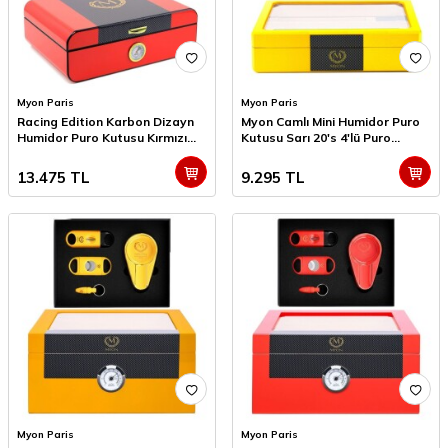
Myon Paris
Myon Paris
Racing Edition Karbon Dizayn
Myon Camlı Mini Humidor Puro
Humidor Puro Kutusu Kırmızı
Kutusu Sarı 20's 4'lü Puro
40's 4'lü Puro Aksesuar Seti
Aksesuar Seti
13.475
TL
9.295
TL
Myon Paris
Myon Paris