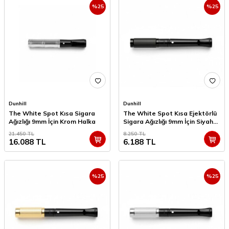
%
25
%
25
Dunhill
Dunhill
The White Spot Kısa Sigara
The White Spot Kısa Ejektörlü
Ağızlığı 9mm İçin Krom Halka
Sigara Ağızlığı 9mm İçin Siyah
Line
21.450
TL
8.250
TL
16.088
TL
6.188
TL
%
25
%
25