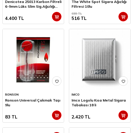
Denicotea 25013 Karbon Filtreli
The White Spot Sigara Ağızlığı
6-9mm Lüks Slim Sig.Ağızlığı
Filtresi 10lu
Yeşil Karbon
688
TL
4.400
TL
516
TL
RONSON
IMCO
Ronson Universal Çakmak Taşı
Imco Logolu Kısa Metal Sigara
9lu
Tabakası 18 li
83
TL
2.420
TL