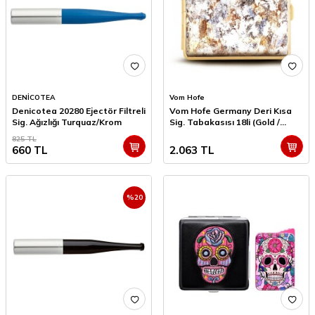
DENİCOTEA
Vom Hofe
Denicotea 20280 Ejectör Filtreli
Vom Hofe Germany Deri Kısa
Sig. Ağızlığı Turquaz/Krom
Sig. Tabakasısı 18li (Gold /
Yağlıboya)
825
TL
660
TL
2.063
TL
%
20