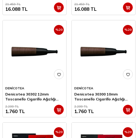
21.450
TL
21.450
TL
16.088
TL
16.088
TL
%
20
%
20
DENİCOTEA
DENİCOTEA
Denicotea 30302 12mm
Denicotea 30300 10mm
Toscanello Cigarillo Ağızlığı
Toscanello Cigarillo Ağızlığı
Ahşap
Ahşap
2.200
TL
2.200
TL
1.760
TL
1.760
TL
%
20
%
20