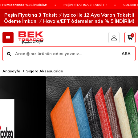
 %35 İNDİRİM!
•
PEŞİN FİYATINA 3 TAKSİT !
•
COLIBRI Humidorlarda %
Peşin Fiyatına 3 Taksit ⚡️ iyzico ile 12 Aya Varan Taksitli
Ödeme İmkanı ⚡️ Havale/EFT ödemelerinde % 5 İNDİRİM!
0
ARA
Anasayfa
Sigara Aksesuarları