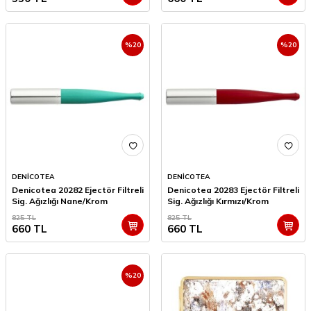
%
20
%
20
DENİCOTEA
DENİCOTEA
Denicotea 20282 Ejectör Filtreli
Denicotea 20283 Ejectör Filtreli
Sig. Ağızlığı Nane/Krom
Sig. Ağızlığı Kırmızı/Krom
825
TL
825
TL
660
TL
660
TL
%
20