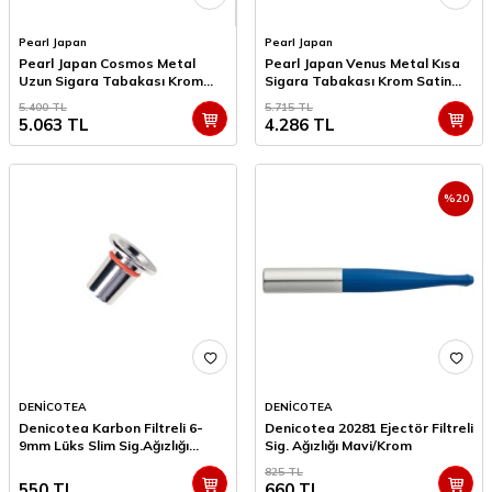
Pearl Japan
Pearl Japan
Pearl Japan Cosmos Metal
Pearl Japan Venus Metal Kısa
Uzun Sigara Tabakası Krom
Sigara Tabakası Krom Satin
Satin 9lu
12li
5.400
TL
5.715
TL
5.063
TL
4.286
TL
%
20
DENİCOTEA
DENİCOTEA
Denicotea Karbon Filtreli 6-
Denicotea 20281 Ejectör Filtreli
9mm Lüks Slim Sig.Ağızlığı
Sig. Ağızlığı Mavi/Krom
Adaptör Silver
825
TL
550
TL
660
TL