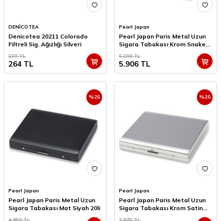
DENİCOTEA
Pearl Japan
Denicotea 20211 Colorado
Pearl Japan Paris Metal Uzun
Filtreli Sig. Ağızlığı Silveri
Sigara Tabakası Krom Snake
20li
330
TL
6.300
TL
264
TL
5.906
TL
%
25
%
25
Pearl Japan
Pearl Japan
Pearl Japan Paris Metal Uzun
Pearl Japan Paris Metal Uzun
Sigara Tabakası Mat Siyah 20li
Sigara Tabakası Krom Satin
20li
4.950
TL
7.875
TL