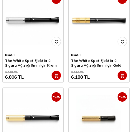
Dunhill
Dunhill
The White Spot Ejektörlü
The White Spot Ejektörlü
Sigara Ağızlığı 9mm İçin Krom
Sigara Ağızlığı 9mm İçin Gold
9.075
TL
8.250
TL
6.806
TL
6.188
TL
%
25
%
25