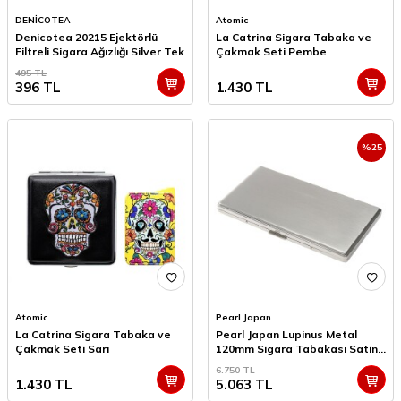
DENİCOTEA
Atomic
Denicotea 20215 Ejektörlü
La Catrina Sigara Tabaka ve
Filtreli Sigara Ağızlığı Silver Tek
Çakmak Seti Pembe
495
TL
396
TL
1.430
TL
%
25
Atomic
Pearl Japan
La Catrina Sigara Tabaka ve
Pearl Japan Lupinus Metal
Çakmak Seti Sarı
120mm Sigara Tabakası Satin
10lui
6.750
TL
1.430
TL
5.063
TL