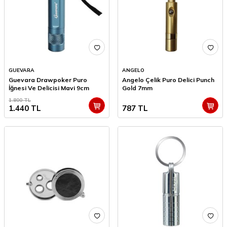
GUEVARA
ANGELO
Guevara Drawpoker Puro
Angelo Çelik Puro Delici Punch
İğnesi Ve Delicisi Mavi 9cm
Gold 7mm
1.800
TL
1.440
TL
787
TL