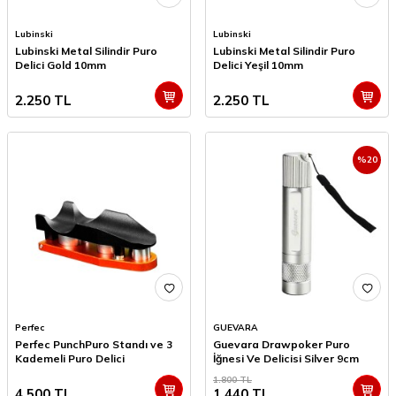
Lubinski
Lubinski
Lubinski Metal Silindir Puro
Lubinski Metal Silindir Puro
Delici Gold 10mm
Delici Yeşil 10mm
2.250
TL
2.250
TL
%
20
Perfec
GUEVARA
Perfec PunchPuro Standı ve 3
Guevara Drawpoker Puro
Kademeli Puro Delici
İğnesi Ve Delicisi Silver 9cm
1.800
TL
4.500
TL
1.440
TL