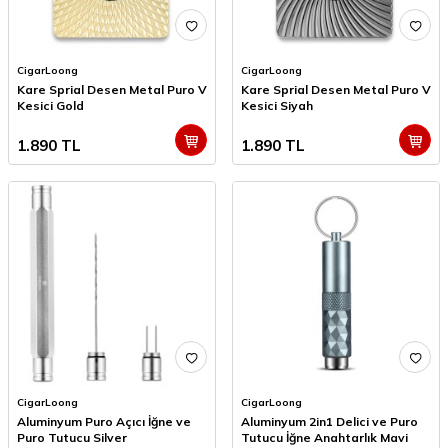
CigarLoong
CigarLoong
Kare Sprial Desen Metal Puro V
Kare Sprial Desen Metal Puro V
Kesici Gold
Kesici Siyah
1.890
TL
1.890
TL
CigarLoong
CigarLoong
Aluminyum Puro Açıcı İğne ve
Aluminyum 2in1 Delici ve Puro
Puro Tutucu Silver
Tutucu İğne Anahtarlık Mavi