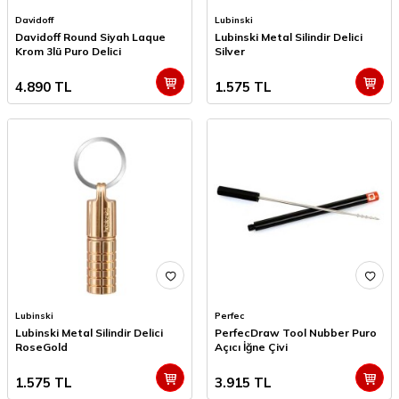
Davidoff
Lubinski
Davidoff Round Siyah Laque
Lubinski Metal Silindir Delici
Krom 3lü Puro Delici
Silver
4.890
TL
1.575
TL
Lubinski
Perfec
Lubinski Metal Silindir Delici
PerfecDraw Tool Nubber Puro
RoseGold
Açıcı İğne Çivi
1.575
TL
3.915
TL