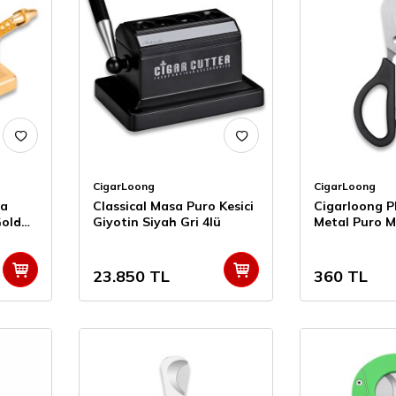
CigarLoong
CigarLoong
sa
Classical Masa Puro Kesici
Cigarloong Pl
Gold
Giyotin Siyah Gri 4lü
Metal Puro M
23.850
TL
360
TL