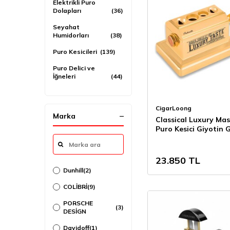
Elektrikli Puro
Dolapları
(36)
Seyahat
Humidorları
(38)
Puro Kesicileri
(139)
Puro Delici ve
İğneleri
(44)
Puro Kılıfları
(98)
CigarLoong
Boveda & Puro
Marka
Nemlendirici ve
Classical Luxury Ma
Bakım Ürünleri &
Puro Kesici Giyotin 
(65)
Elektronik
4lü
Nemlendiriciler
Puro Sehpaları
(23)
23.850
TL
Dunhill
(2)
Şarap Dolapları
(2)
COLİBRİ
(9)
Puro Ağızlıkları
(3)
PORSCHE
(3)
DESİGN
Davidoff
(1)