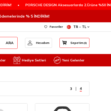
RSCHE DESIGN Aksesuarlarda 2.Ürüne %50 İNDİRİM!
•
CIG
T ödemelerinde % 5 İNDİRİM!
Favoriler
TR − TL
ARA
Hesabım
Sepetim
(
0
)
kler
Hediye Setleri
Yeni Gelenler
4
3