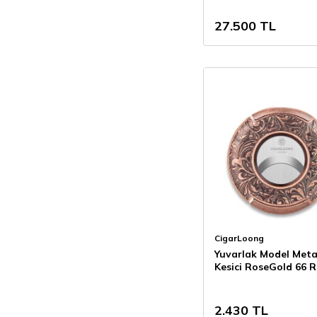
27.500
TL
CigarLoong
Yuvarlak Model Meta
Kesici RoseGold 66 R
2.430
TL