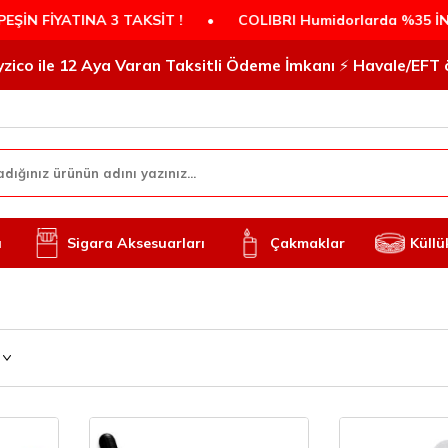
TAKSİT !
•
COLIBRI Humidorlarda %35 İNDİRİM!
•
PO
 iyzico ile 12 Aya Varan Taksitli Ödeme İmkanı ⚡️ Havale/EF
ı
Sigara Aksesuarları
Çakmaklar
Küllü