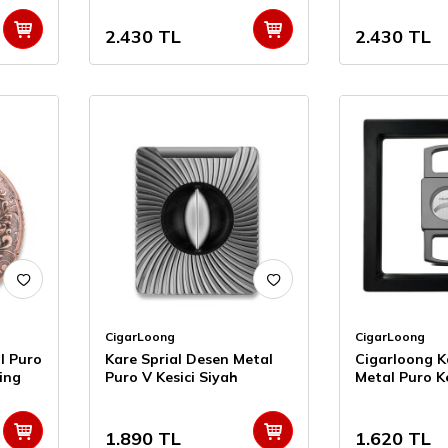
2.430
TL
2.430
TL
CigarLoong
CigarLoong
l Puro
Kare Sprial Desen Metal
Cigarloong K
ing
Puro V Kesici Siyah
Metal Puro Ke
Ring
1.890
TL
1.620
TL