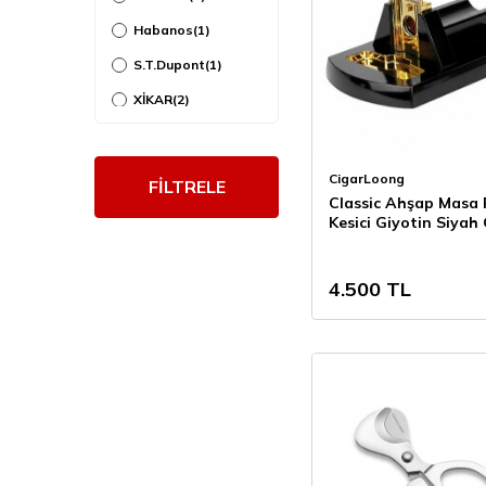
Habanos
(1)
S.T.Dupont
(1)
XİKAR
(2)
COHİBA
(6)
Myon Paris
(3)
CigarLoong
FİLTRELE
Classic Ahşap Masa 
Fuente The
(3)
OpusX Society
Kesici Giyotin Siyah
Lubinski
(32)
4.500
TL
ANGELO
(1)
CigarLoong
(56)
Jifeng
(1)
VİSOL
(3)
Pearl Japan
(3)
GUEVARA
(12)