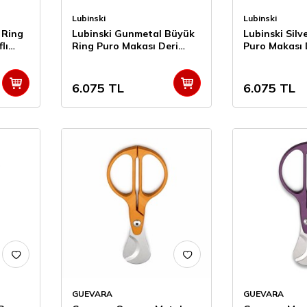
Lubinski
Lubinski
 Ring
Lubinski Gunmetal Büyük
Lubinski Silv
lı
Ring Puro Makası Deri
Puro Makası De
Kılıflı (66Ring)
(66Ring)
6.075
TL
6.075
TL
GUEVARA
GUEVARA