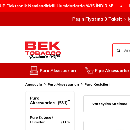
endiricili Humidorlarda %35 İNDİRİM!
•
PEŞİN FİYATINA 3 
Peşin Fiyatına 3 Taksit ⚡️
Puro Aksesuarları
Pipo Aksesuarlar
Anasayfa
Puro Aksesuarları
Puro Kesicileri
Puro
Aksesuarları
(531)
Puro Kutusu /
Humidor
(110)