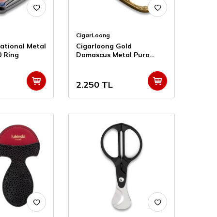
CigarLoong
ational Metal
Cigarloong Gold
0 Ring
Damascus Metal Puro
Kesici 60 Ring
2.250
TL