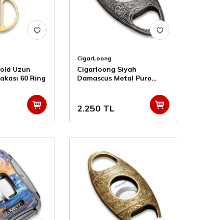
CigarLoong
old Uzun
Cigarloong Siyah
akası 60 Ring
Damascus Metal Puro
Kesici 60 Ring
2.250
TL