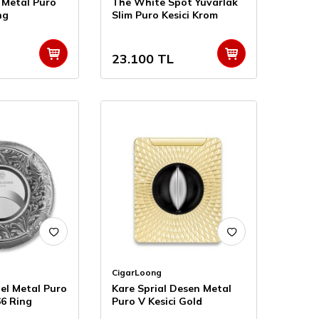
 Metal Puro
The White Spot Yuvarlak
ng
Slim Puro Kesici Krom
23.100
TL
CigarLoong
el Metal Puro
Kare Sprial Desen Metal
66 Ring
Puro V Kesici Gold