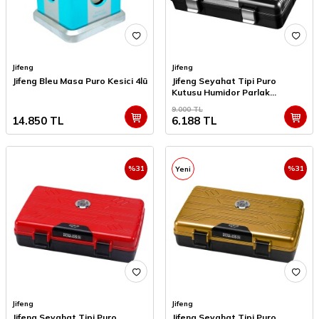
Jifeng
Jifeng
Jifeng Bleu Masa Puro Kesici 4lü
Jifeng Seyahat Tipi Puro
Kutusu Humidor Parlak
Siyah(10Cigar)
9.000
TL
14.850
TL
6.188
TL
%
31
%
31
Yeni
Jifeng
Jifeng
Jifeng Seyahat Tipi Puro
Jifeng Seyahat Tipi Puro