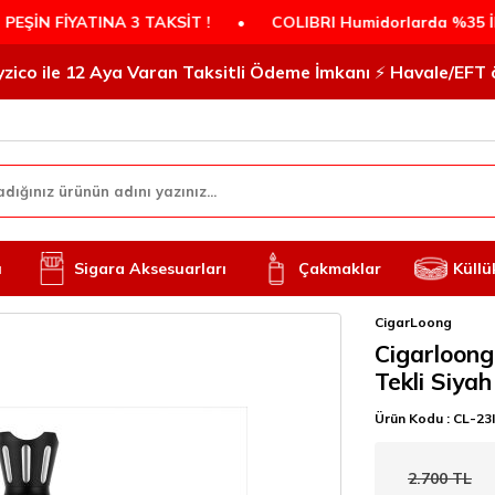
FİYATINA 3 TAKSİT !
•
COLIBRI Humidorlarda %35 İNDİRİM
 iyzico ile 12 Aya Varan Taksitli Ödeme İmkanı ⚡️ Havale/EF
ı
Sigara Aksesuarları
Çakmaklar
Küllü
CigarLoong
Cigarloong 
Tekli Siya
Ürün Kodu :
CL-23
2.700
TL