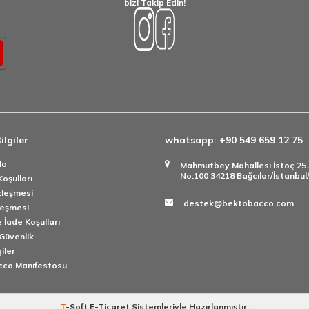
bizi Takip Edin!
ilgiler
whatsapp: +90 549 659 12 75
da
Mahmutbey Mahallesi İstoç 25
No:100 34218 Bağcılar/İstanbu
oşulları
zleşmesi
destek@bektobacco.com
leşmesi
 İade Koşulları
 Güvenlik
giler
cco Manifestosu
T
-Soft
E-Ticaret
Sistemleriyle Hazırlanmıştır.