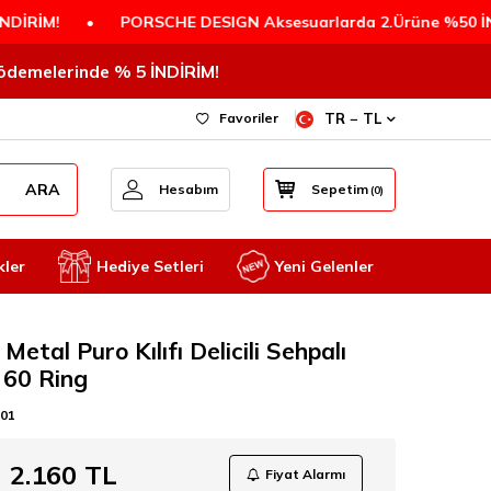
!
•
PORSCHE DESIGN Aksesuarlarda 2.Ürüne %50 İNDİRİM!
T ödemelerinde % 5 İNDİRİM!
Favoriler
TR − TL
ARA
Hesabım
Sepetim
(
0
)
kler
Hediye Setleri
Yeni Gelenler
Metal Puro Kılıfı Delicili Sehpalı
h 60 Ring
I01
2.160
TL
Fiyat Alarmı