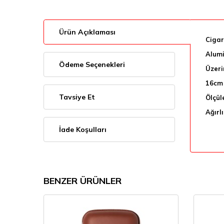
Ürün Açıklaması
Cigar
Alumi
Ödeme Seçenekleri
Üzeri
16cm 
Tavsiye Et
Ölçül
Ağırl
İade Koşulları
BENZER ÜRÜNLER
%
20