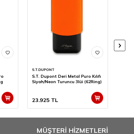
S.T.DUPONT
S.T.D
ro
S.T. Dupont Deri Metal Puro Kılıfı
S.T. D
ng
Siyah/Neon Turuncu 3lüi (62Ring)
Siyah/
23.925
TL
23.9
MÜŞTERİ HİZMETLERİ