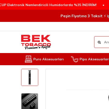
ronik Nemlendiricili Humidorlarda %35 İNDİRİM!
•
PEŞİN 
Peşin Fiyatına 3 Taksit ⚡️
Puro Aksesuarları
Pipo Aksesuarlar