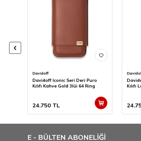
Davidoff
Davidof
ro
Davidoff Iconic Seri Deri Puro
Davido
Kılıfı Kahve Gold 3lüi 64 Ring
Kılıfı
24.750
TL
24.7
E - BÜLTEN ABONELİĞİ