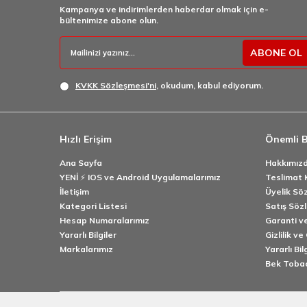
Kampanya ve indirimlerden haberdar olmak için e-
bültenimize abone olun.
ABONE OL
KVKK Sözleşmesi'ni
, okudum, kabul ediyorum.
Hızlı Erişim
Önemli B
Ana Sayfa
Hakkımız
YENİ ⚡️ IOS ve Android Uygulamalarımız
Teslimat K
İletişim
Üyelik Sö
Kategori Listesi
Satış Söz
Hesap Numaralarımız
Garanti ve
Yararlı Bilgiler
Gizlilik ve
Markalarımız
Yararlı Bil
Bek Toba