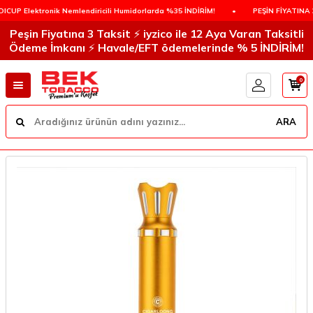
 Elektronik Nemlendiricili Humidorlarda %35 İNDİRİM!
•
PEŞİN FİYATINA 3 T
Peşin Fiyatına 3 Taksit ⚡️ iyzico ile 12 Aya Varan Taksitli
Ödeme İmkanı ⚡️ Havale/EFT ödemelerinde % 5 İNDİRİM!
0
ARA