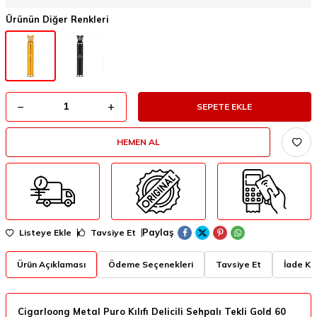
Ürünün Diğer Renkleri
SEPETE EKLE
HEMEN AL
Paylaş
Listeye Ekle
Tavsiye Et
Ürün Açıklaması
Ödeme Seçenekleri
Tavsiye Et
İade Koş
Cigarloong Metal Puro Kılıfı Delicili Sehpalı Tekli Gold 60