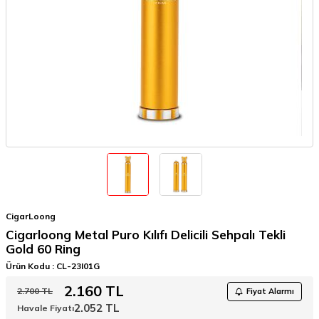
CigarLoong
Cigarloong Metal Puro Kılıfı Delicili Sehpalı Tekli
Gold 60 Ring
Ürün Kodu :
CL-23I01G
2.160
TL
2.700
TL
Fiyat Alarmı
2.052
TL
Havale Fiyatı