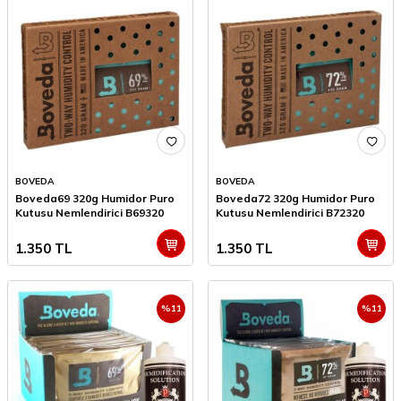
BOVEDA
BOVEDA
Boveda69 320g Humidor Puro
Boveda72 320g Humidor Puro
Kutusu Nemlendirici B69320
Kutusu Nemlendirici B72320
1.350
TL
1.350
TL
%
11
%
11