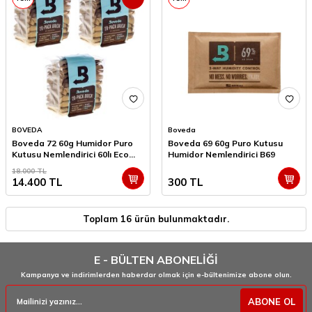
BOVEDA
Boveda
Boveda 72 60g Humidor Puro
Boveda 69 60g Puro Kutusu
Kutusu Nemlendirici 60lı Eco
Humidor Nemlendirici B69
Paket
18.000
TL
14.400
TL
300
TL
Toplam
16
ürün bulunmaktadır.
E - BÜLTEN ABONELİĞİ
Kampanya ve indirimlerden haberdar olmak için e-bültenimize abone olun.
ABONE OL