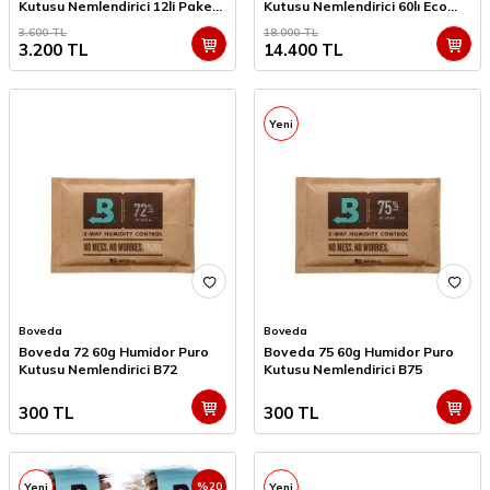
Kutusu Nemlendirici 12li Paket
Kutusu Nemlendirici 60lı Eco
Saf Su ve Jel Hediyeli
Paket
3.600
TL
18.000
TL
3.200
TL
14.400
TL
Yeni
Boveda
Boveda
Boveda 72 60g Humidor Puro
Boveda 75 60g Humidor Puro
Kutusu Nemlendirici B72
Kutusu Nemlendirici B75
300
TL
300
TL
%
20
Yeni
Yeni