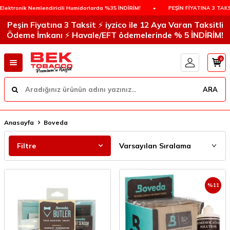
k Nemlendiricili Humidorlarda %35 İNDİRİM!
•
PEŞİN FİYATINA 3 TAKSİT !
Peşin Fiyatına 3 Taksit ⚡️ iyzico ile 12 Aya Varan Taksitli
Ödeme İmkanı ⚡️ Havale/EFT ödemelerinde % 5 İNDİRİM!
0
ARA
Anasayfa
Boveda
Filtre
%
11