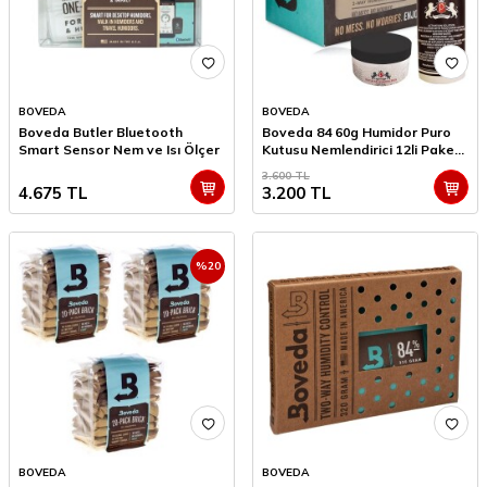
BOVEDA
BOVEDA
Boveda Butler Bluetooth
Boveda 84 60g Humidor Puro
Smart Sensor Nem ve Isı Ölçer
Kutusu Nemlendirici 12li Paket
Saf Su ve Jel Hediyeli
3.600
TL
4.675
TL
3.200
TL
%
20
BOVEDA
BOVEDA