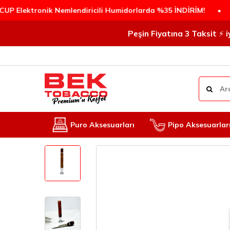
tronik Nemlendiricili Humidorlarda %35 İNDİRİM!
•
PEŞİN 
Peşin Fiyatına 3 Taksit ⚡️
Puro Aksesuarları
Pipo Aksesuarlar