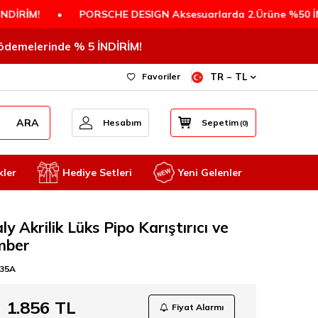
!
•
PORSCHE DESIGN Aksesuarlarda 2.Ürüne %50 İNDİRİM
T ödemelerinde % 5 İNDİRİM!
Favoriler
TR − TL
ARA
Hesabım
Sepetim
(
0
)
kler
Hediye Setleri
Yeni Gelenler
aly Akrilik Lüks Pipo Karıştırıcı ve
mber
35A
1.856
TL
Fiyat Alarmı