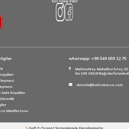
bizi Takip Edin!
ilgiler
whatsapp: +90 549 659 12 75
da
Mahmutbey Mahallesi İstoç 25
No:100 34218 Bağcılar/İstanbu
oşulları
zleşmesi
destek@bektobacco.com
leşmesi
 İade Koşulları
 Güvenlik
giler
cco Manifestosu
T
-Soft
E-Ticaret
Sistemleriyle Hazırlanmıştır.