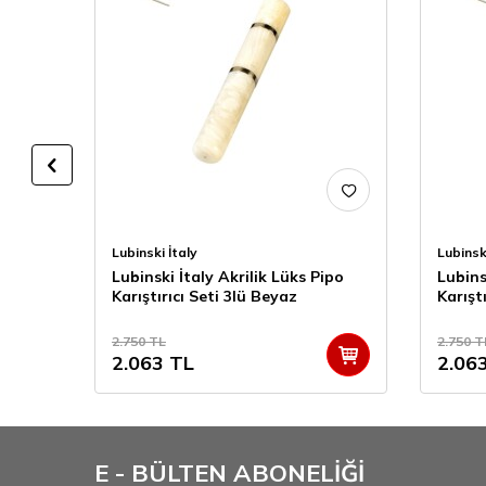
Lubinski İtaly
Lubinsk
Lubinski İtaly Akrilik Lüks Pipo
Lubins
Karıştırıcı Seti 3lü Beyaz
Karışt
2.750
TL
2.750
T
2.063
TL
2.06
E - BÜLTEN ABONELİĞİ