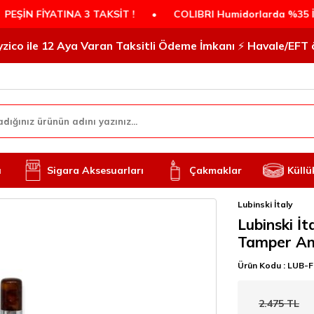
FİYATINA 3 TAKSİT !
•
COLIBRI Humidorlarda %35 İNDİRİM
 iyzico ile 12 Aya Varan Taksitli Ödeme İmkanı ⚡️ Havale/EF
ı
Sigara Aksesuarları
Çakmaklar
Küllü
Lubinski İtaly
Lubinski İt
Tamper A
Ürün Kodu :
LUB-F
2.475
TL