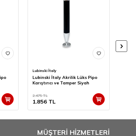
Lubinski İtaly
Atomi
Pipo
Lubinski İtaly Akrilik Lüks Pipo
Atomi
Karıştırıcı ve Tamper Siyah
Karıştı
2.475
TL
1.856
TL
275
MÜŞTERİ HİZMETLERİ