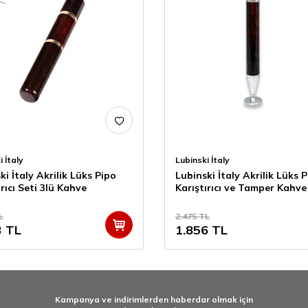
i İtaly
Lubinski İtaly
ki İtaly Akrilik Lüks Pipo
Lubinski İtaly Akrilik Lüks 
ırıcı Seti 3lü Kahve
Karıştırıcı ve Tamper Kahve
L
2.475
TL
3
TL
1.856
TL
Kampanya ve indirimlerden haberdar olmak için