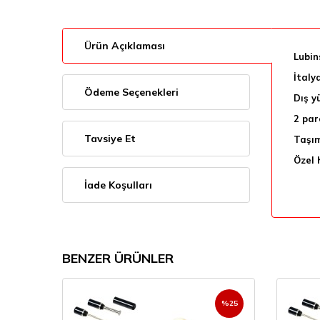
Ürün Açıklaması
Lubin
İtaly
Ödeme Seçenekleri
Dış y
2 par
Tavsiye Et
Taşıma
Özel 
İade Koşulları
BENZER ÜRÜNLER
%
38
%
25