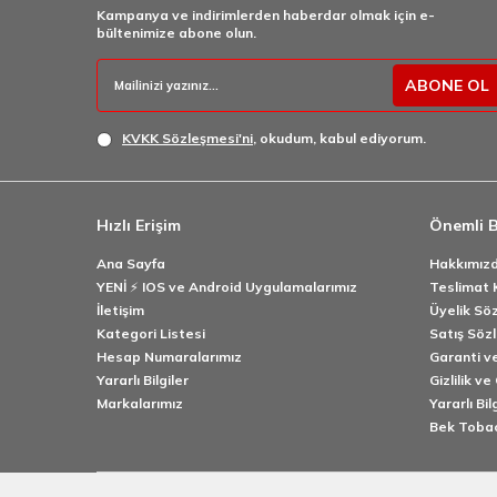
Kampanya ve indirimlerden haberdar olmak için e-
bültenimize abone olun.
ABONE OL
KVKK Sözleşmesi'ni
, okudum, kabul ediyorum.
Hızlı Erişim
Önemli B
Ana Sayfa
Hakkımız
YENİ ⚡️ IOS ve Android Uygulamalarımız
Teslimat K
İletişim
Üyelik Sö
Kategori Listesi
Satış Söz
Hesap Numaralarımız
Garanti ve
Yararlı Bilgiler
Gizlilik ve
Markalarımız
Yararlı Bil
Bek Toba