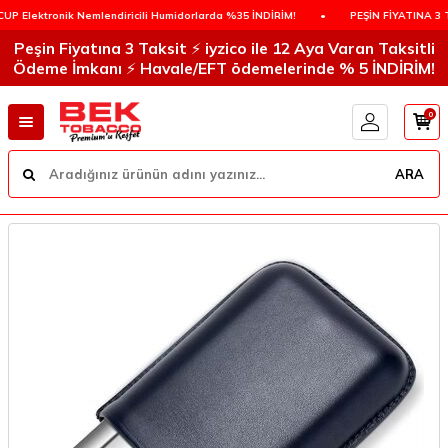
Elektronik Nemlendiricili Humidorlarda %35 İNDİRİM!
•
PEŞİN FİYATINA 3 TAK
Peşin Fiyatına 3 Taksit ⚡️ iyzico ile 12 Aya Varan Taksitli
Ödeme İmkanı ⚡️ Havale/EFT ödemelerinde % 5 İNDİRİM!
0
ARA