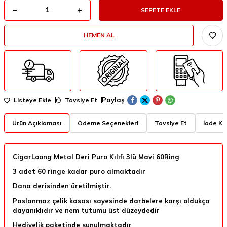
SEPETE EKLE
HEMEN AL
Paylaş
Listeye Ekle
Tavsiye Et
Ürün Açıklaması
Ödeme Seçenekleri
Tavsiye Et
İade Koş
CigarLoong Metal Deri Puro Kılıfı 3lü Mavi 60Ring
3 adet 60 ringe kadar puro almaktadır
Dana derisinden üretilmiştir.
Paslanmaz çelik kasası sayesinde darbelere karşı oldukça
dayanıklıdır ve nem tutumu üst düzeydedir
Hediyelik paketinde sunulmaktadır