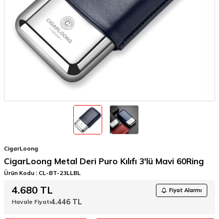
CigarLoong
CigarLoong Metal Deri Puro Kılıfı 3'lü Mavi 60Ring
Ürün Kodu :
CL-BT-23LLBL
4.680
TL
Fiyat Alarmı
4.446
TL
Havale Fiyatı